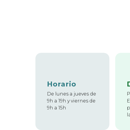
Horario
De lunes a jueves de
P
9h a 19h y viernes de
E
9h a 15h​
p
l