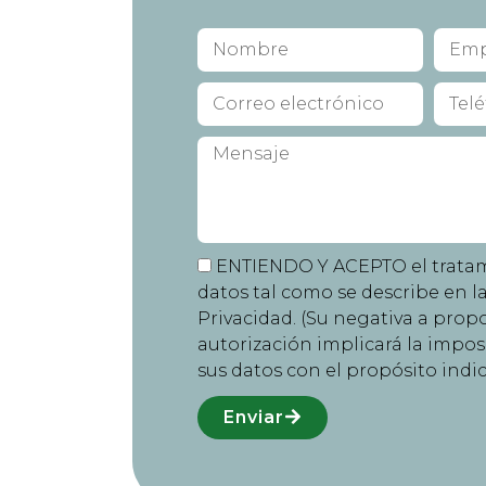
ENTIENDO Y ACEPTO el trata
datos tal como se describe en la
Privacidad. (Su negativa a prop
autorización implicará la imposi
sus datos con el propósito indic
Enviar