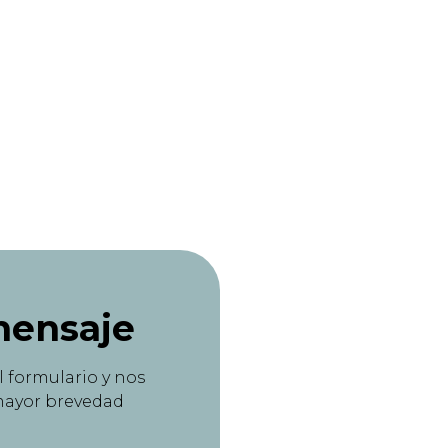
mensaje
el formulario y nos
mayor brevedad