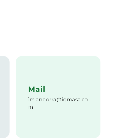
Mail
im.andorra@igmasa.co
m