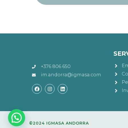
SER
Em
+376 806 650
Co
im.andorra@igmasa.com
Pe
In
©2024 IGMASA ANDORRA