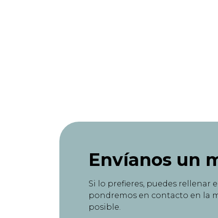
Envíanos un 
Si lo prefieres, puedes rellenar 
pondremos en contacto en la 
posible.