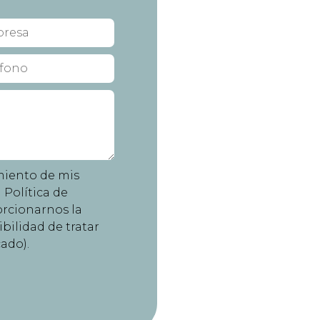
miento de mis
 Política de
orcionarnos la
bilidad de tratar
ado).