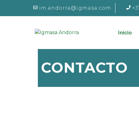
im.andorra@igmasa.com
+3
Inicio
CONTACTO