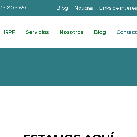
76 806 650
Blog
Noticias
Links de interés
IRPF
Servicios
Nosotros
Blog
Contac