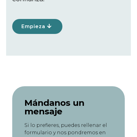
Empieza
Mándanos un
mensaje
Si lo prefieres, puedes rellenar el
formulario y nos pondremos en