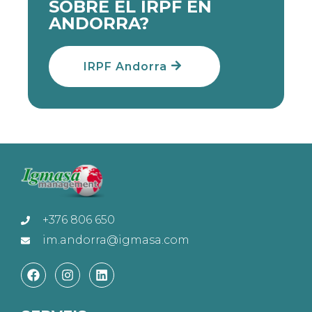
SOBRE EL IRPF EN
ANDORRA?
IRPF Andorra
+376 806 650
im.andorra@igmasa.com