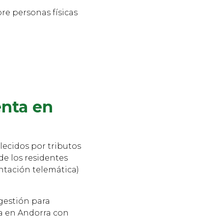
bre personas físicas
enta en
lecidos por tributos
de los residentes
ntación telemática)
gestión para
ta en Andorra con