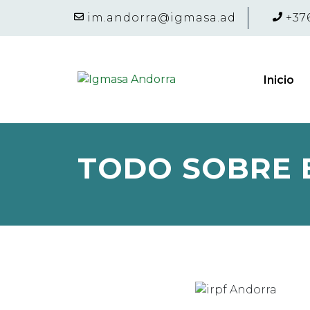
im.andorra@igmasa.ad
+37
Inicio
TODO SOBRE E