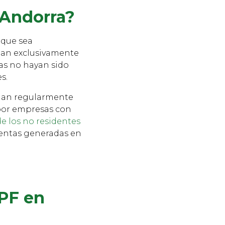
 Andorra?
 que sea
sean exclusivamente
tas no hayan sido
es.
bajan regularmente
por empresas con
de los no residentes
entas generadas en
RPF en