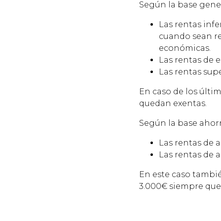
Según la base gener
Las rentas infe
cuando sean ren
económicas.
Las rentas de 
Las rentas sup
En caso de los últim
quedan exentas.
Según la base ahorr
Las rentas de 
Las rentas de a
En este caso tambié
3.000€ siempre que