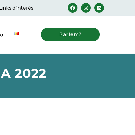
Links d’interès
Parlem?
to
A 2022