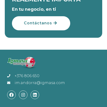
En tu negocio, en ti
Contáctanos
+376 806 650
im.andorra@igmasa.com