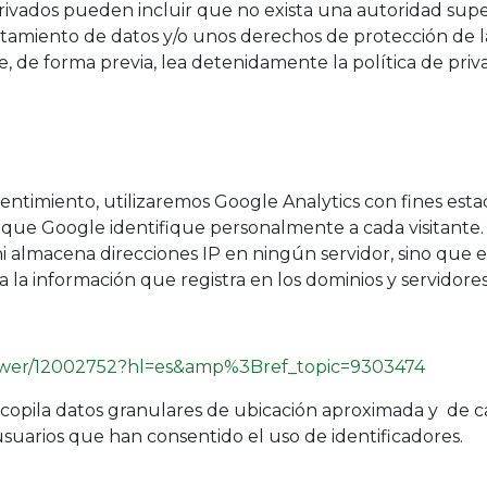
erivados pueden incluir que no exista una autoridad supe
atamiento de datos y/o unos derechos de protección de l
, de forma previa, lea detenidamente la política de pr
timiento, utilizaremos Google Analytics con fines est
n que Google identifique personalmente a cada visitante.
 ni almacena direcciones IP en ningún servidor, sino q
 la información que registra en los dominios y servidore
answer/12002752?hl=es&amp%3Bref_topic=9303474
pila datos granulares de ubicación aproximada y de cara
usuarios que han consentido el uso de identificadores.