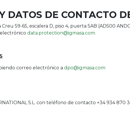
N Y DATOS DE CONTACTO 
 la Creu 59-65, escalera D, piso 4, puerta 5AB (AD500
o electrónico
data.protection@igmasa.com
S
iendo correo electrónico a
dpo@igmasa.com
NAL S.L. con teléfono de contacto +34 934 870 345