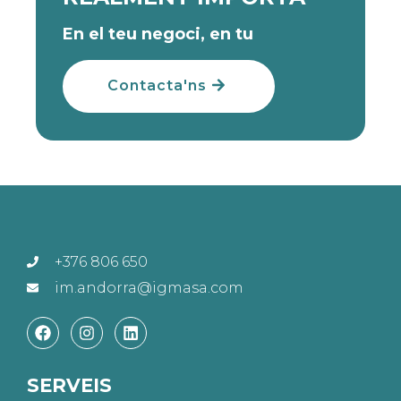
En el teu negoci, en tu
Contacta'ns
+376 806 650
im.andorra@igmasa.com
SERVEIS