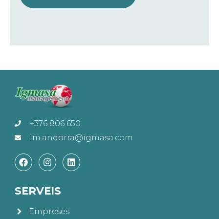
+376 806 650
im.andorra@igmasa.com
SERVEIS
Empreses