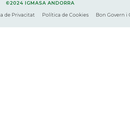
©2024 IGMASA ANDORRA
ca de Privacitat
Política de Cookies
Bon Govern i 